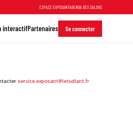
ESPACE EXPOSANT
AGENDA DES SALONS
 interactif
Partenaires
Se connecter
ontacter
service.exposant@letudiant.fr