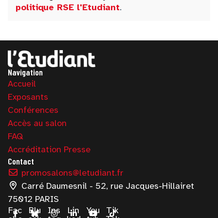
politique RSE l'Etudiant
.
Navigation
Accueil
Exposants
Conférences
Accès au salon
FAQ
Accréditation Presse
Contact
promosalons@letudiant.fr
Carré Daumesnil - 52, rue Jacques-Hillairet
75012 PARIS
Fac
Blu
Ins
Lin
You
Tik